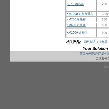
IN-AL 铝箔布
200
KM1200 耐超高温布
1200
KM700 耐热布
650
KM600 针扎毯
500
KM1000 针扎毯
900
相关产品:
网络型温度控制器
Your Solution 
首页
∣
公司简介
∣
产品介
工德股份
Sit