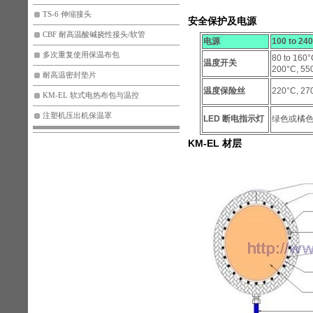
TS-6 伸缩接头
安全保护及电源
CBF 耐高温酸碱挠性接头/软管
电源
100 to 24
多次重复使用保温布包
80 to 160
温度开关
200°C, 55
耐高温密封垫片
温度保险丝
220°C, 
KM-EL 软式电热布包与温控
注塑机压出机保温罩
LED 断电指示灯
绿色或橘
KM-EL 材层