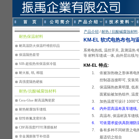
首 页
公 司 简 介
产 品 介 绍
技 术 资 料
产品介绍
/
耐热 / 抗酸碱腐蚀材料
耐热保温材料
KM-EL 软式电热布包与
耐高温防火保温纤维纺织品
系将电热线, 温控开关, 及测温
保温隔热套管
等 材料车缝成ㄧ体, 由外层出线
SIB-超低热传保温保冷毯
KM-EL 特点:
依被加热物之形体将电热
耐火板, 纸, 棉毯
控制器连接即可, 安装
高强度隔热硬板
保温隔热效果明显, 低表
耐热/抗酸碱腐蚀材料
面紧贴被加热组件, 温
Cera-Glue 耐高温陶瓷胶
加热温度可设计 1000°
内外层高温布及车缝线,
耐热耐腐蚀车缝线
高温布, 保温材及车缝线
软性铁氟龙密封条
可依需求提供具防潮防湿功
CBF高强度PTFE薄膜板材
备有多种不同材质之电热线
非金属膨胀节补偿器
最适切之组合