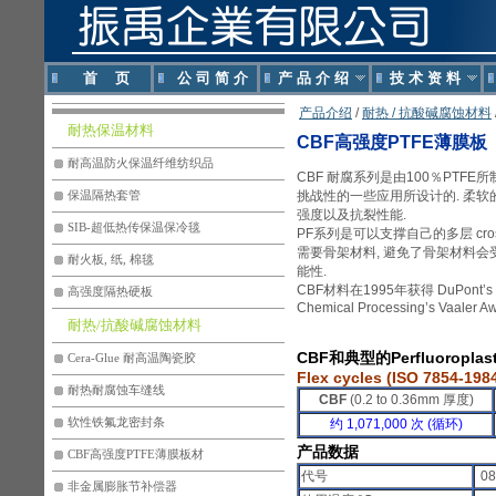
首 页
公 司 简 介
产 品 介 绍
技 术 资 料
产品介绍
/
耐热 / 抗酸碱腐蚀材料
耐热保温材料
CBF高强度PTFE薄膜板
耐高温防火保温纤维纺织品
CBF 耐腐系列是由100％PTFE
挑战性的一些应用所设计的. 柔软
保温隔热套管
强度以及抗裂性能.
SIB-超低热传保温保冷毯
PF系列是可以支撑自己的多层 cross
需要骨架材料, 避免了骨架材料
耐火板, 纸, 棉毯
能性.
CBF材料在1995年获得 DuPont’s Pl
高强度隔热硬板
Chemical Processing’s Vaaler Aw
耐热/抗酸碱腐蚀材料
CBF和典型的Perfluoropla
Cera-Glue 耐高温陶瓷胶
Flex cycles (ISO 7854-198
耐热耐腐蚀车缝线
CBF
(0.2 to 0.36mm 厚度)
软性铁氟龙密封条
约 1,071,000 次 (循环)
产品数据
CBF高强度PTFE薄膜板材
代号
08
非金属膨胀节补偿器