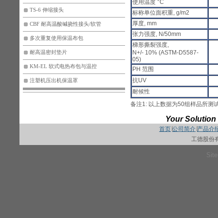
使用温度 °C
TS-6 伸缩接头
标称单位面积重, g/m2
厚度, mm
CBF 耐高温酸碱挠性接头/软管
张力强度, N/50mm
多次重复使用保温布包
梯形撕裂强度,
N+/- 10% (ASTM-D5587-
耐高温密封垫片
05)
KM-EL 软式电热布包与温控
PH 范围
抗UV
注塑机压出机保温罩
耐候性
备注1: 以上数据为50组样品所
Your Solution 
首页
∣
公司简介
∣
产品介
工德股份
Sit