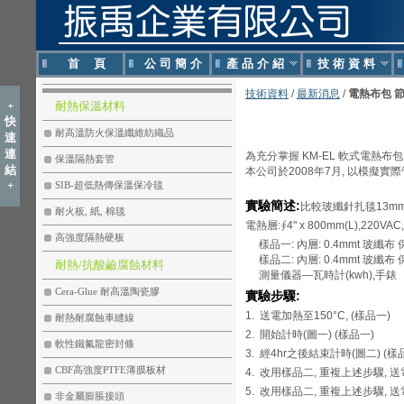
首 頁
公 司 簡 介
產 品 介 紹
技 術 資 料
技術資料
/
最新消息
/
電熱布包 
+
耐熱保溫材料
快
耐高溫防火保溫纖維紡織品
速
連
為充分掌握 KM-EL 軟式電熱布
保溫隔熱套管
結
本公司於2008年7月, 以模擬實
+
SIB-超低熱傳保溫保冷毯
實驗簡述:
比較玻纖針扎毯13mm(t
耐火板, 紙, 棉毯
電熱層:∮4" x 800mm(L),220V
高強度隔熱硬板
樣品一: 內層: 0.4mmt 玻纖布 
樣品二: 內層: 0.4mmt 玻纖布 保溫
耐熱/抗酸鹼腐蝕材料
測量儀器—瓦時計(kwh),手錶
Cera-Glue 耐高溫陶瓷膠
實驗步驟:
1.
送電加熱至150°C, (樣品一)
耐熱耐腐蝕車縫線
2.
開始計時(圖一) (樣品一)
軟性鐵氟龍密封條
3.
經4hr之後結束計時(圖二) (樣
CBF高強度PTFE薄膜板材
4.
改用樣品二, 重複上述步驟, 送電
5.
改用樣品二, 重複上述步驟, 送電
非金屬膨脹接頭