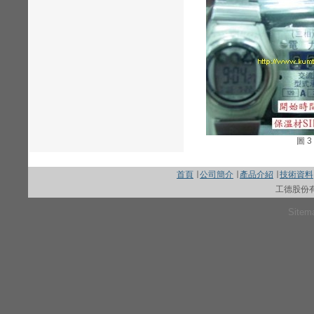
圖 3
首頁
∣
公司簡介
∣
產品介紹
∣
技術資料
工德股份
Sitem