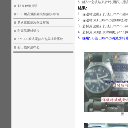
6.
經6hr之後結束計時(圖四) (樣
TS-6 伸縮接頭
結果:
1.
保溫材玻纖針扎毯13mm(t)經4hr
CBF 耐高溫酸鹼撓性接頭/軟管
2.
保溫材SIB 10mm(t)經6hr後消耗
多次重覆使用保溫布包
3.
若採用玻纖針扎毯13mm(t), ∮4
耐高溫密封墊片
4.
若採用SIB毯 10mm(t), ∮4" 
5.
採用SIB毯 10mm(t)將減少耗電
KM-EL 軟式電熱布包與溫控系統
射出機保溫布包
圖 1