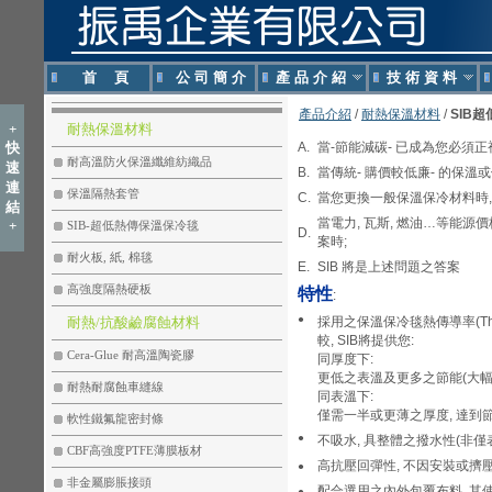
首 頁
公 司 簡 介
產 品 介 紹
技 術 資 料
產品介紹
/
耐熱保溫材料
/
SIB
超
+
耐熱保溫材料
快
A.
當-節能減碳- 已成為您必須
耐高溫防火保溫纖維紡織品
速
B.
當傳統- 購價較低廉- 的保
連
保溫隔熱套管
C.
當您更換一般保溫保冷材料時,
結
當電力, 瓦斯, 燃油…等能源
+
SIB-超低熱傳保溫保冷毯
D.
案時;
耐火板, 紙, 棉毯
E.
SIB 將是上述問題之答案
高強度隔熱硬板
特性
:
●
耐熱/抗酸鹼腐蝕材料
採用之保溫保冷毯熱傳導率(Therma
較, SIB將提供您:
Cera-Glue 耐高溫陶瓷膠
同厚度下:
更低之表溫及更多之節能(大幅
耐熱耐腐蝕車縫線
同表溫下:
僅需一半或更薄之厚度, 達到
軟性鐵氟龍密封條
●
不吸水, 具整體之撥水性(非僅
CBF高強度PTFE薄膜板材
高抗壓回彈性, 不因安裝或擠
●
非金屬膨脹接頭
配合選用之內外包覆布料, 其
●