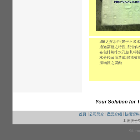
SIB之撥水性(幾乎不吸
通過蒸發之特性, 配合
布包排氣排水孔使其得於
水分殘留而造成;保溫效
溫物體之腐蝕
Your Solution for 
首頁
∣
公司簡介
∣
產品介紹
∣
技術資料
工德股份
Sitem