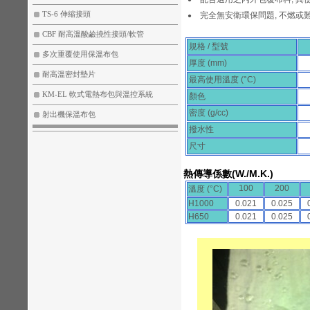
TS-6 伸縮接頭
完全無安衛環保問題, 不燃或難燃(
●
CBF 耐高溫酸鹼撓性接頭/軟管
規格 / 型號
多次重覆使用保溫布包
厚度 (mm)
耐高溫密封墊片
最高使用溫度 (°C)
KM-EL 軟式電熱布包與溫控系統
顏色
密度 (g/cc)
射出機保溫布包
撥水性
尺寸
熱傳導係數(W./M.K.)
100
200
溫度 (°C)
H1000
0.021
0.025
H650
0.021
0.025