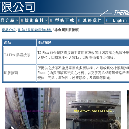
 品 介 紹
技 術 資 料
型 錄 下 載
連 絡 我 們
English
產品介紹
/
耐熱 / 抗酸鹼腐蝕材料
/
非金屬膨脹接頭
產品
產品簡述
TJ-Flex 非金屬防震接頭主要用來吸收管線因高溫之熱脹冷
TJ-Flex 防震接頭
之變位，因風車產生之震動，因配管而發生之偏移。
所提供之接頭不論是單層或多層結構，布類或氟化橡膠類(Vito
膨脹接頭
Fluorel)均採用最高品質之材料，以克服高溫或廢氣管路所
變位，高溫，腐蝕性，粉塵顆粒，及震動等問題。