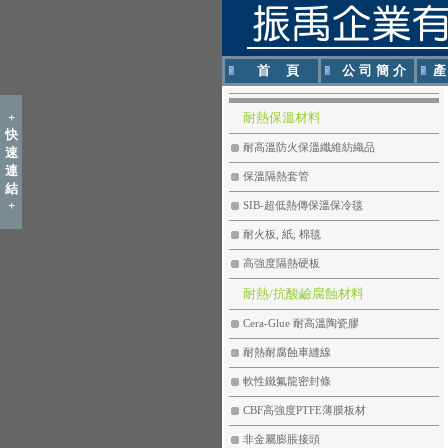
首 頁
公 司 簡 介
產
+
耐熱保溫材料
快
耐高溫防火保溫纖維紡織品
速
連
保溫隔熱套管
結
+
SIB-超低熱傳保溫保冷毯
耐火板, 紙, 棉毯
高強度隔熱硬板
耐熱/抗酸鹼腐蝕材料
Cera-Glue 耐高溫陶瓷膠
耐熱耐腐蝕車縫線
軟性鐵氟龍密封條
CBF高強度PTFE薄膜板材
非金屬膨脹接頭