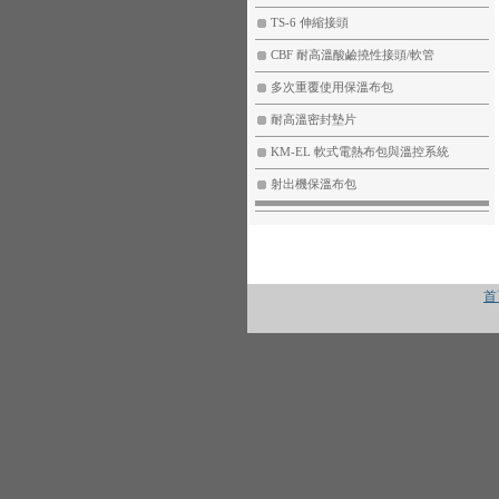
TS-6 伸縮接頭
CBF 耐高溫酸鹼撓性接頭/軟管
多次重覆使用保溫布包
耐高溫密封墊片
KM-EL 軟式電熱布包與溫控系統
射出機保溫布包
首