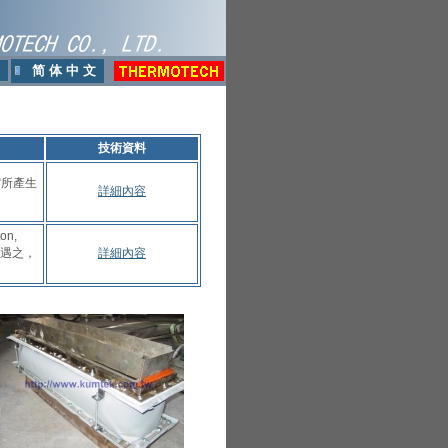
简 体 中 文
技術資料
縮所產生
詳細內容
n,
遭遇之，
詳細內容