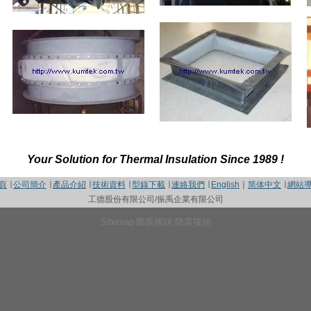
Your Solution for Thermal Insulation Since 1989 !
頁
∣
公司簡介
∣
產品介紹
∣
技術資料
∣
型錄下載
∣
連絡我們
∣
English
∣
简体中文
∣
網站
工德股份有限公司/振禹企業有限公司
Sitemap
膨脹接頭 防震接頭