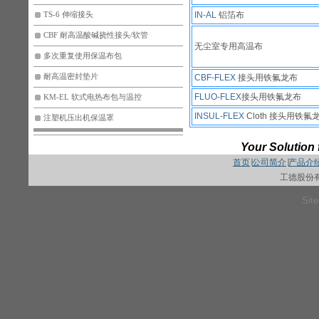
IN-AL
铝箔布
TS-6 伸缩接头
CBF 耐高温酸碱挠性接头/软管
无尘室专用高温布
多次重复使用保温布包
耐高温密封垫片
CBF-FLEX
接头用铁氟龙布
FLUO-FLEX
接头用铁氟龙布
KM-EL 软式电热布包与温控
INSUL-FLEX
Cloth 接头用铁氟
注塑机压出机保温罩
Your Solution 
首页
∣
公司简介
∣
产品介
工德股份
Sit