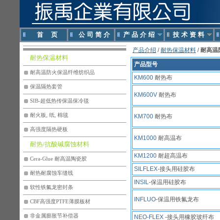
首 页
公 司 简 介
产 品 介 绍
技 术 资 料
产品介绍
/
耐热保温材料
/
耐高温
耐热保温材料
产品型号
耐高温防火保温纤维纺织品
KM600
耐热布
保温隔热套管
KM600V
耐热布
SIB-超低热传保温保冷毯
耐火板, 纸, 棉毯
KM700
耐热布
高强度隔热硬板
KM1000
耐高温布
耐热/抗酸碱腐蚀材料
KM1200
耐超高温布
Cera-Glue 耐高温陶瓷胶
SILFLEX
-接头用硅胶布
耐热耐腐蚀车缝线
INSIL
-保温用硅胶布
软性铁氟龙密封条
INFLUO
-保温用铁氟龙布
CBF高强度PTFE薄膜板材
非金属膨胀节补偿器
NEO-FLEX
-接头用橡胶玻纤布