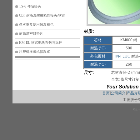
TS-6 伸缩接头
CBF 耐高温酸碱挠性接头/软管
多次重复使用保温布包
材质:
耐高温密封垫片
芯材
KM600 绳
KM-EL 软式电热布包与温控
耐温 (°C)
500
注塑机压出机保温罩
外包覆材
IN-FLUO
耐热
耐温 (°C)
260
尺寸:
芯材直径-D (mm): 6, 
全宽: 依尺寸订制
Your Solution 
首页
∣
公司简介
∣
产品介
工德股份
Sit