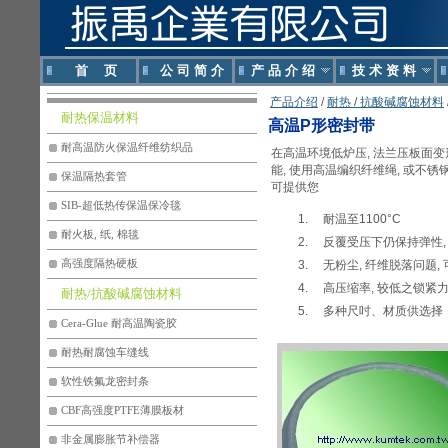
首 页
公 司 简 介
产 品 介 绍
技 术 资 料
产品介绍
/
耐热 / 抗酸碱腐蚀材料
耐热保温材料
高温P形密封带
耐高温防火保温纤维纺织品
在高温环境低炉压, 法兰压板面变
能, 使用高温编织纤维绳, 或不
保温隔热套管
可提供您
SIB-超低热传保温保冷毯
耐温至1100°C
耐火板, 纸, 棉毯
反覆受压下仍保持弹性
高强度隔热硬板
无粉尘, 纤维脱落问题,
高压缩率, 较低之锁紧
耐热/抗酸碱腐蚀材料
多种尺吋、材质供选择
Cera-Glue 耐高温陶瓷胶
耐热耐腐蚀车缝线
软性铁氟龙密封条
CBF高强度PTFE薄膜板材
非金属膨胀节补偿器